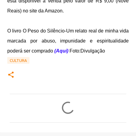
está disponível à venda pelo valor de R$ 9,00 (Nove
Reais) no site da Amazon.
O livro O Peso do Silêncio-
Um relato real de minha vida
marcada por abuso, impunidade e espiritualidade
poderá ser comprado
(Aqui)
Foto:Divulgação
CULTURA
C
o
m
e