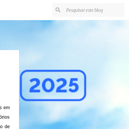
os em
órios
co de