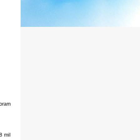
foram
8 mil