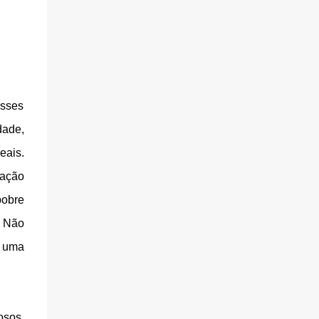
Esses
dade,
eais.
lação
pobre
. Não
e uma
osos,