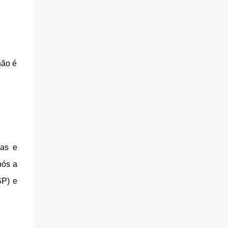
não é
cas e
pós a
SP) e