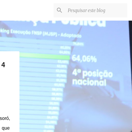
14
soró,
o que