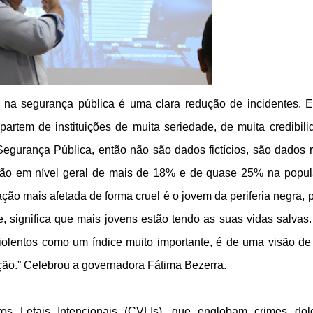
na segurança pública é uma clara redução de incidentes. 
artem de instituições de muita seriedade, de muita credibili
egurança Pública, então não são dados fictícios, são dados r
ção em nível geral de mais de 18% e de quase 25% na popu
ção mais afetada de forma cruel é o jovem da periferia negra, 
 significa que mais jovens estão tendo as suas vidas salvas
violentos como um índice muito importante, é de uma visão d
ção.” Celebrou a governadora Fátima Bezerra.
tos Letais Intencionais (CVLIs), que englobam crimes dol