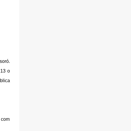
soró.
 13 o
blica
4 com