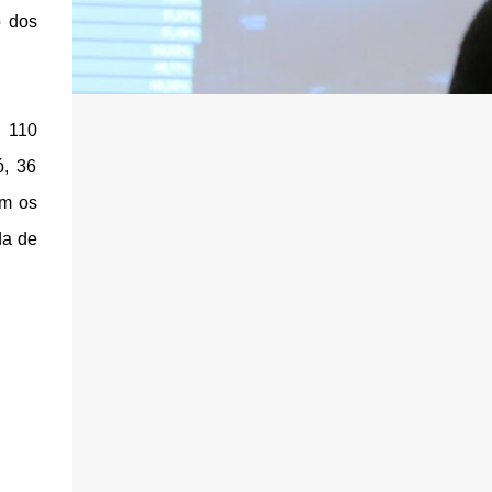
o dos
u 110
ó, 36
om os
da de