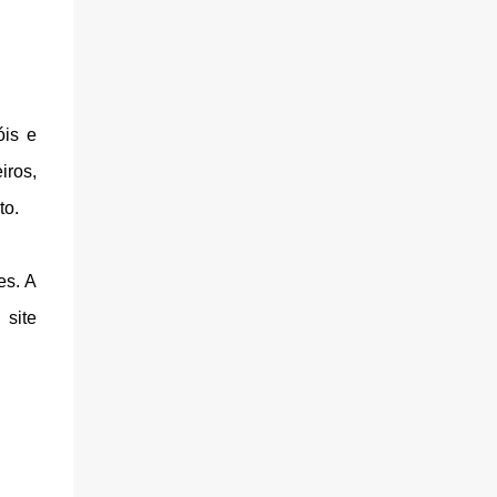
óis e
iros,
to.
es. A
site