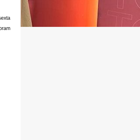
sexta
foram