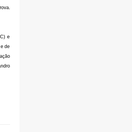
rova.
AC) e
 e de
zação
andro