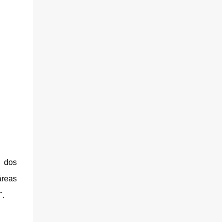
a dos
áreas
".