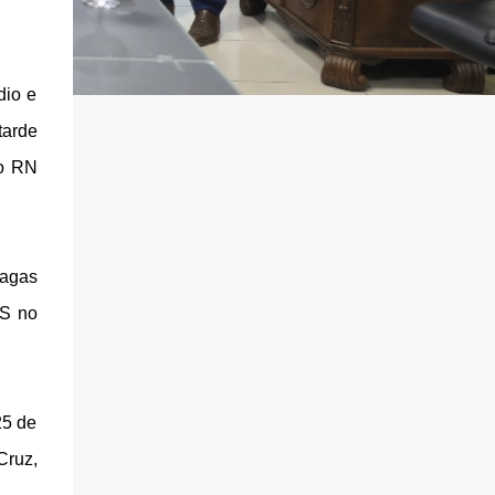
dio e
tarde
do RN
vagas
US no
25 de
Cruz,