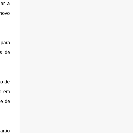
dar a
novo
 para
os de
to de
do em
se de
rarão