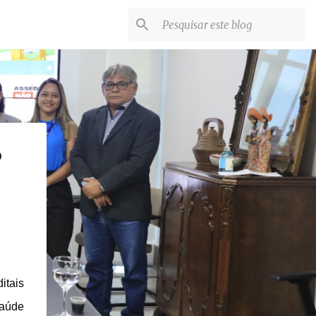
o
itais
Saúde