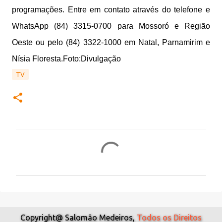
programações. Entre em contato através do telefone e
WhatsApp (84) 3315-0700 para Mossoró e Região
Oeste ou pelo (84) 3322-1000 em Natal, Parnamirim e
Nísia Floresta.Foto:Divulgação
TV
C
o
m
e
n
t
Copyright@ Salomão Medeiros,
Todos os Direitos