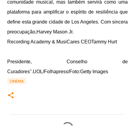
comunidade musical, mas também servirá como uma
plataforma para amplificar o espírito de resiliência que
define esta grande cidade de Los Angeles. Com sincera
preocupação,Harvey Mason Jr.
Recording Academy & MusiCares CEOTammy Hurt
Presidente, Conselho de
Curadores".
UOL/Folhapress/Foto:Getty Images
CINEMA
C
o