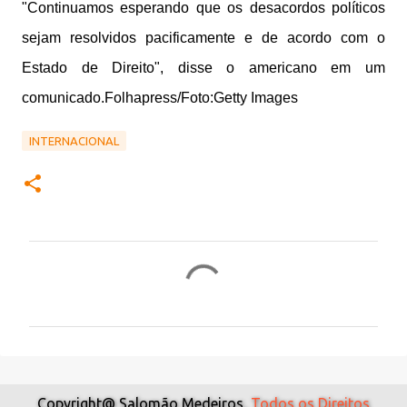
"Continuamos esperando que os desacordos políticos
sejam resolvidos pacificamente e de acordo com o
Estado de Direito", disse o americano em um
comunicado.Folhapress/Foto:Getty Images
INTERNACIONAL
C
o
m
e
n
t
Copyright@ Salomão Medeiros,
Todos os Direitos