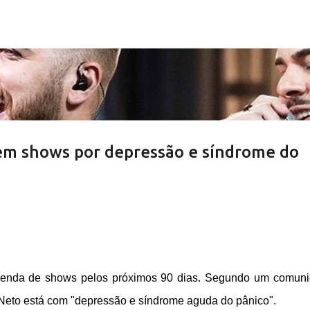
Pular para o conteúdo principal
em shows por depressão e síndrome do
agenda de shows pelos próximos 90 dias. Segundo um comun
é Neto está com "depressão e síndrome aguda do pânico".