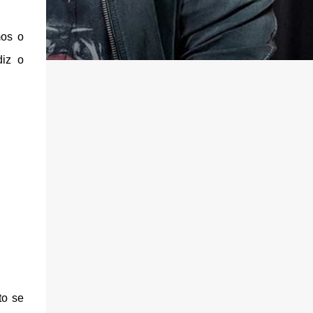
os o
diz o
to se