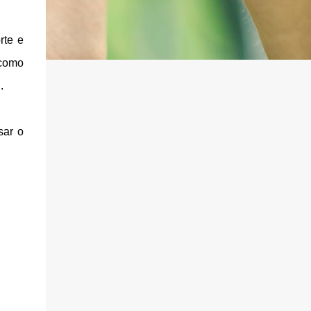
rte e
como
.
sar o