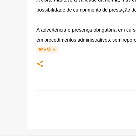
possibilidade de cumprimento de prestação de
A advertência e presença obrigatória em cur
em procedimentos administrativos, sem reper
BRASÍLIA
C
o
m
e
n