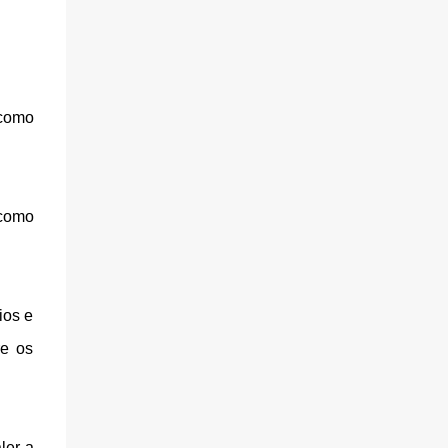
 como
como
ios e
re os
ler a