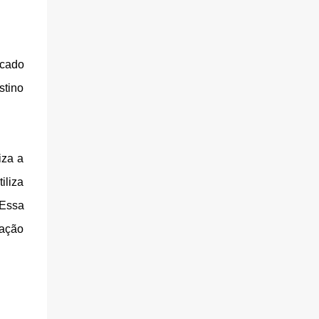
rcado
stino
iza a
iliza
 Essa
tação