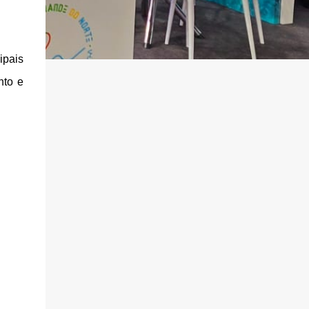
ipais
nto e