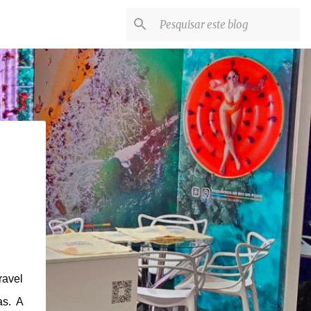
ravel
as. A