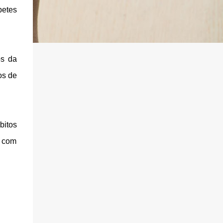
betes
os da
os de
bitos
a com