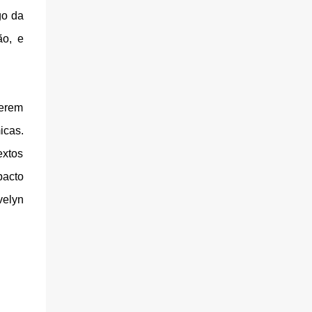
go da
ão, e
derem
icas.
extos
pacto
velyn