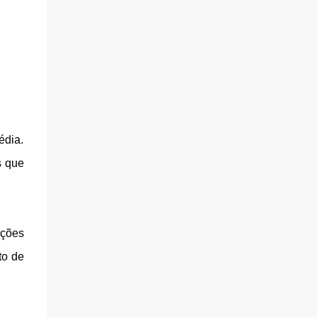
édia.
s que
ições
to de