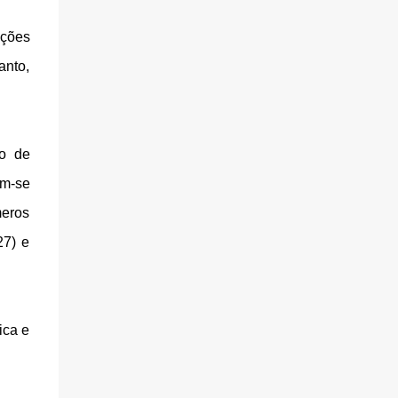
ições
anto,
to de
m-se
meros
27) e
ica e