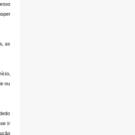
cesso
nsper
s, as
ício,
te ou
 dedo
se ir
lução