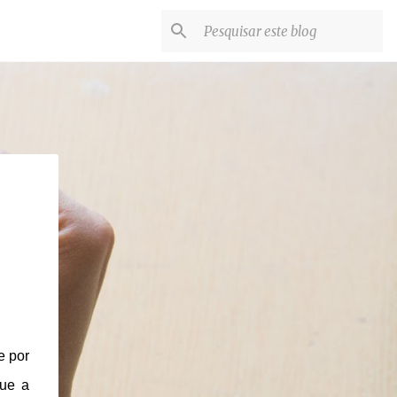
e por
que a