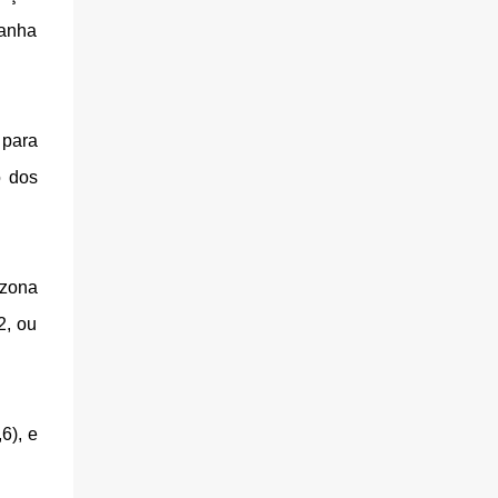
ganha
 para
o dos
 zona
2, ou
6), e