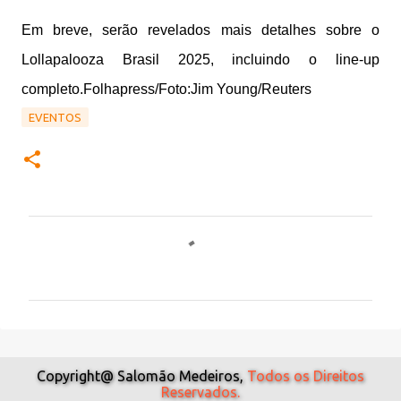
Em breve, serão revelados mais detalhes sobre o
Lollapalooza Brasil 2025, incluindo o line-up
completo.Folhapress/Foto:Jim Young/Reuters
EVENTOS
C
o
m
e
n
t
Copyright@ Salomão Medeiros,
Todos os Direitos
Reservados.
á