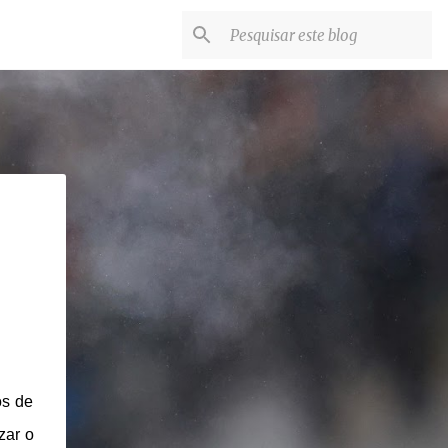
os de
zar o