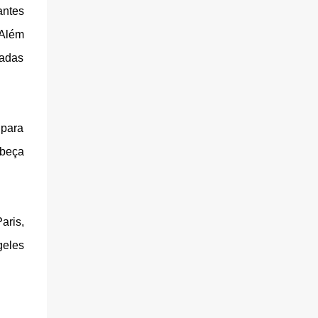
antes
 Além
íadas
 para
abeça
aris,
geles