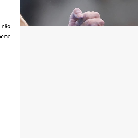
l não
 nome