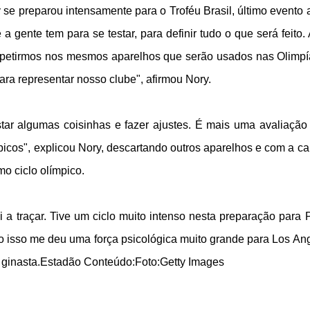
se preparou intensamente para o Troféu Brasil, último evento 
a gente tem para se testar, para definir tudo o que será feito.
mpetirmos nos mesmos aparelhos que serão usados nas Olimp
a representar nosso clube", afirmou Nory.
star algumas coisinhas e fazer ajustes. É mais uma avaliação
picos", explicou Nory, descartando outros aparelhos e com a c
mo ciclo olímpico.
a traçar. Tive um ciclo muito intenso nesta preparação para P
o isso me deu uma força psicológica muito grande para Los An
 ginasta.
Estadão Conteúdo:Foto:Getty Images