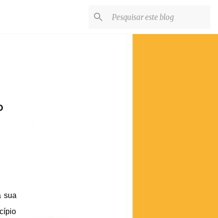
o
a sua
cípio