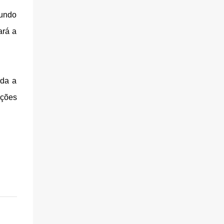
gundo
ará a
oda a
ações