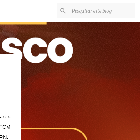
são e
o TCM
 RN.