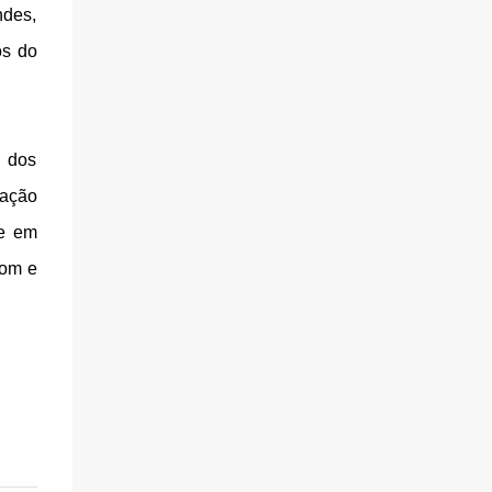
ndes,
os do
 dos
mação
re em
com e