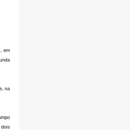
l, em
gunda
e, na
campo
 dois