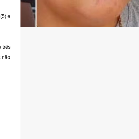
(5) e
 três
s não