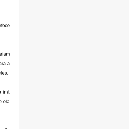
efoce
ariam
ara a
les.
 ir à
e ela