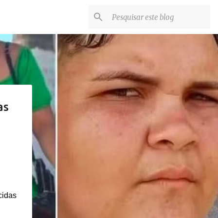
as
cidas