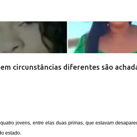
Pular para o conteúdo principal
em circunstâncias diferentes são achad
e quatro jovens, entre elas duas primas, que estavam desapare
do estado.