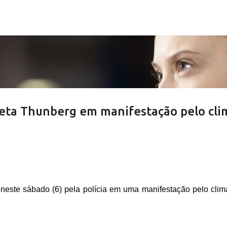
Pular para o conteúdo principal
reta Thunberg em manifestação pelo cli
da neste sábado (6) pela polícia em uma manifestação pelo cli