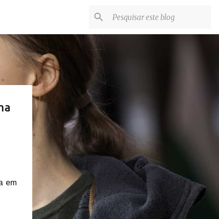
ma
ma em