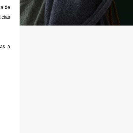
sa de
ícias
das a