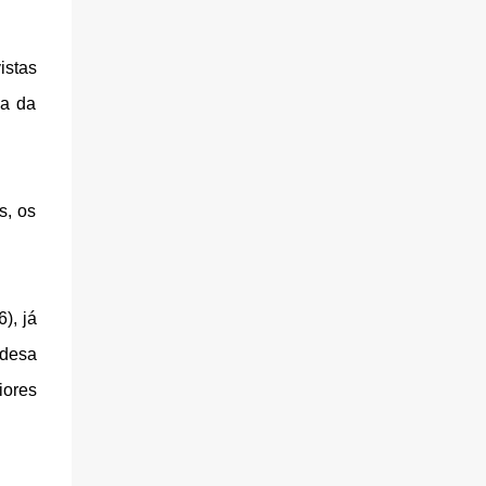
istas
va da
s, os
), já
ndesa
ores