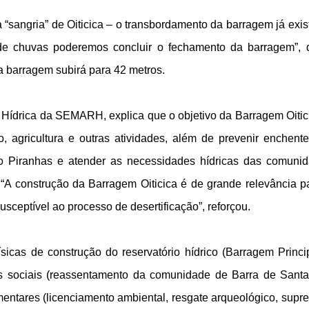
“sangria” de Oiticica – o transbordamento da barragem já exis
de chuvas poderemos concluir o fechamento da barragem”, 
a barragem subirá para 42 metros.
 Hídrica da SEMARH, explica que o objetivo da Barragem Oitic
agricultura e outras atividades, além de prevenir enchent
Rio Piranhas e atender as necessidades hídricas das comuni
 “A construção da Barragem Oiticica é de grande relevância p
usceptível ao processo de desertificação”, reforçou.
icas de construção do reservatório hídrico (Barragem Princi
bras sociais (reassentamento da comunidade de Barra de Sant
entares (licenciamento ambiental, resgate arqueológico, supr