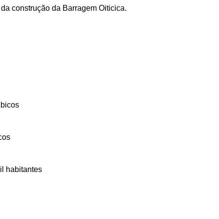
da construção da Barragem Oiticica.
úbicos
cos
l habitantes