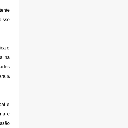
tente
disse
ica é
es na
dades
ara a
pal e
ana e
essão