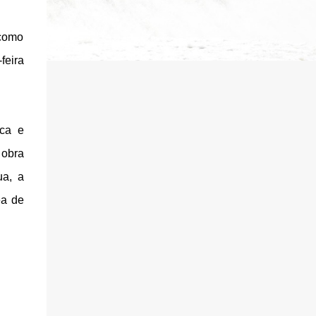
 como
feira
ica e
 obra
ua, a
ea de