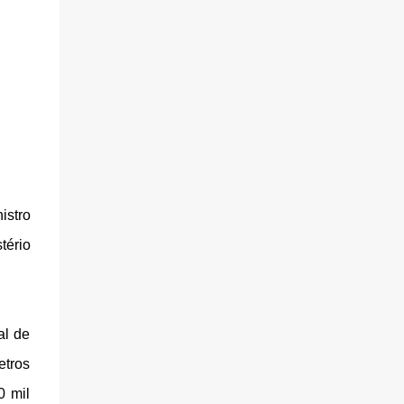
istro
tério
al de
etros
0 mil