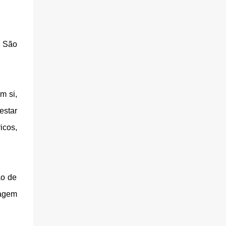
o São
m si,
estar
icos,
ão de
ragem