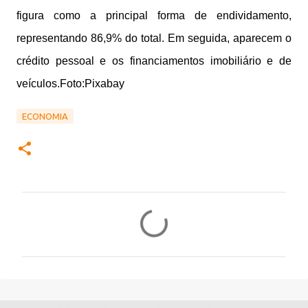
figura como a principal forma de endividamento,
representando 86,9% do total. Em seguida, aparecem o
crédito pessoal e os financiamentos imobiliário e de
veículos.
Foto:Pixabay
ECONOMIA
C
o
m
e
n