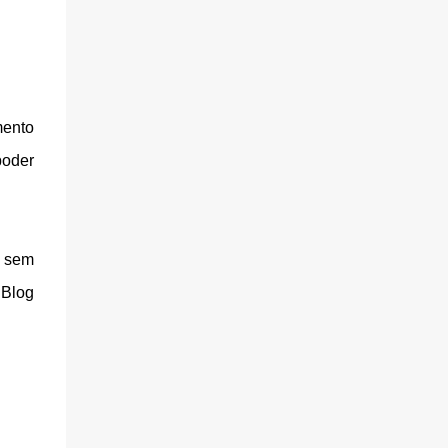
mento
poder
s sem
 Blog