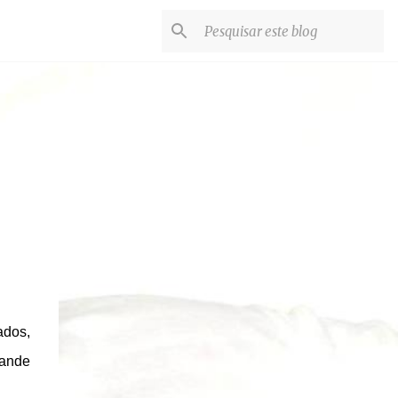
ados,
rande