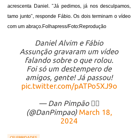
acrescenta Daniel. "Já pedimos, já nos desculpamos,
tamo junto", responde Fábio. Os dois terminam o vídeo
com um abraço.
Folhapress/Foto:Reprodução
Daniel Alvim e Fábio
Assunção gravaram um vídeo
falando sobre o que rolou.
Foi só um destempero de
amigos, gente! Já passou!
pic.twitter.com/pATPo5XJ9o
— Dan Pimpão 🏳️‍🌈
(@DanPimpao)
March 18,
2024
CELEBRIDADES