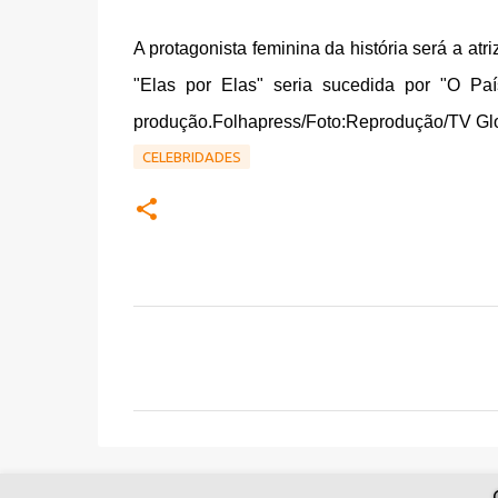
A protagonista feminina da história será a atr
"Elas por Elas" seria sucedida por "O Pa
produção.Folhapress/Foto:Reprodução/TV Gl
CELEBRIDADES
C
o
m
e
n
t