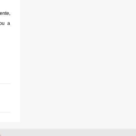
ente,
lou a
.