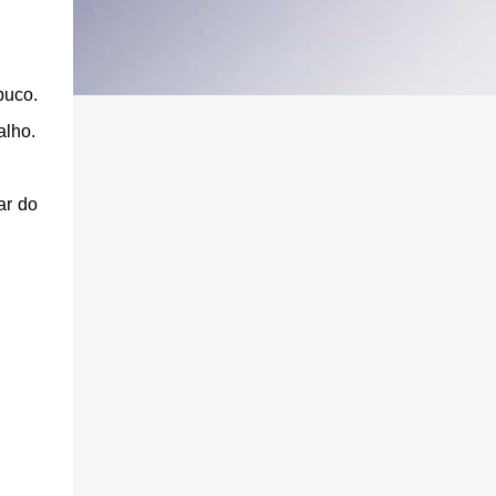
buco.
alho.
ar do