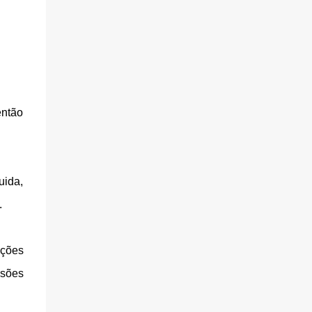
então
uida,
.
ações
usões