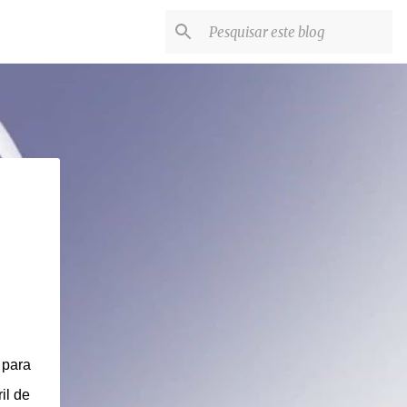
 para
il de