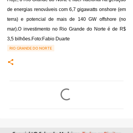
de energias renováveis com 6,7 gigawatts onshore (em
terra) e potencial de mais de 140 GW offshore (no
mar).
O investimento no Rio Grande do Norte é de R$
3,5 bilhões.Foto:Fabio Duarte
RIO GRANDE DO NORTE
C
o
m
e
n
t