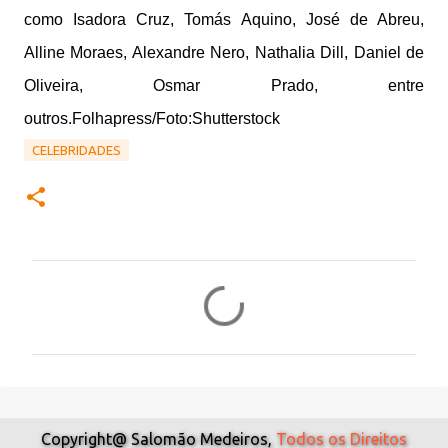
como Isadora Cruz, Tomás Aquino, José de Abreu,
Alline Moraes, Alexandre Nero, Nathalia Dill, Daniel de
Oliveira, Osmar Prado, entre
outros.Folhapress/Foto:Shutterstock
CELEBRIDADES
C
o
m
e
n
t
Copyright@ Salomão Medeiros,
Todos os Direitos