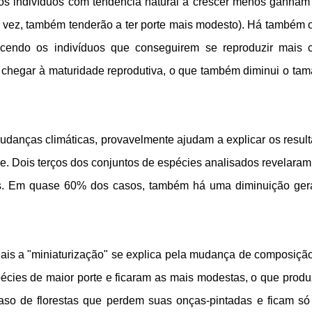
os indivíduos com tendência natural a crescer menos ganha
ua vez, também tenderão a ter porte mais modesto). Há também o
cendo os indivíduos que conseguirem se reproduzir mais 
 chegar à maturidade reprodutiva, o que também diminui o ta
udanças climáticas, provavelmente ajudam a explicar os resul
ce. Dois terços dos conjuntos de espécies analisados revelara
os. Em quase 60% dos casos, também há uma diminuição ger
is a "miniaturização" se explica pela mudança de composiçã
écies de maior porte e ficaram as mais modestas, o que prod
aso de florestas que perdem suas onças-pintadas e ficam s