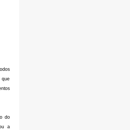
íodos
o que
entos
io do
ou a