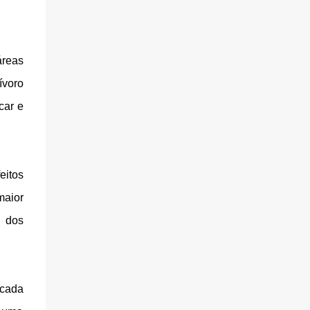
áreas
ívoro
car e
eitos
maior
m dos
scada