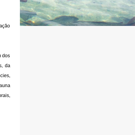
 ação
m dos
s, da
cies,
fauna
rais,