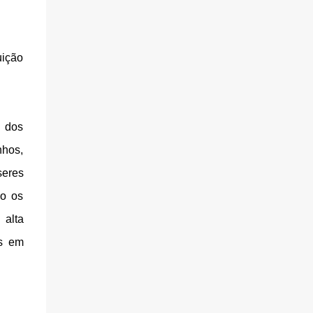
uição
o dos
nhos,
seres
do os
 alta
os em