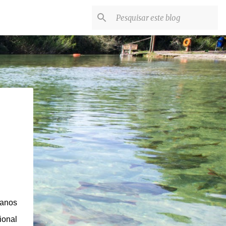
 anos
ional