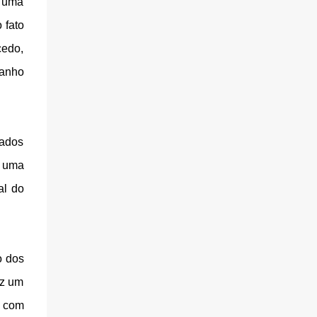
m uma
 fato
cedo,
manho
tados
m uma
al do
o dos
uz um
ó com