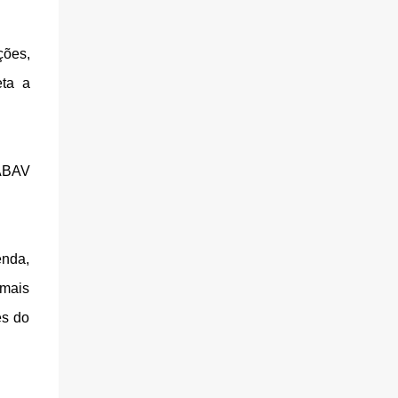
ções,
eta a
 ABAV
enda,
 mais
es do