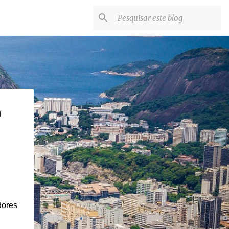
m
dores