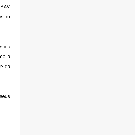
 ABAV
is no
stino
oda a
te da
 seus