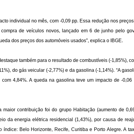
acto individual no mês, com -0,09 pp. Essa redução nos preços
 compra de veículos novos, lançado em 6 de junho pelo go
queda dos preços dos automóveis usados”, explica o IBGE.
estaque também para o resultado de combustíveis (-1,85%), c
11%), do gás veicular (-2,77%) e da gasolina (-1,14%). “A gasol
, com 4,84%. A queda na gasolina teve um impacto de -0,06 p
a maior contribuição foi do grupo Habitação (aumento de 0,
eio da energia elétrica residencial (1,43%), por causa de reaj
índice: Belo Horizonte, Recife, Curitiba e Porto Alegre. A ta