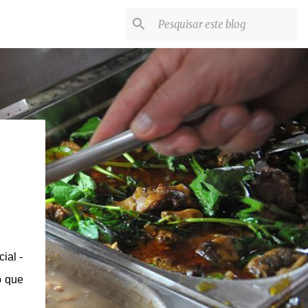
ial -
o que