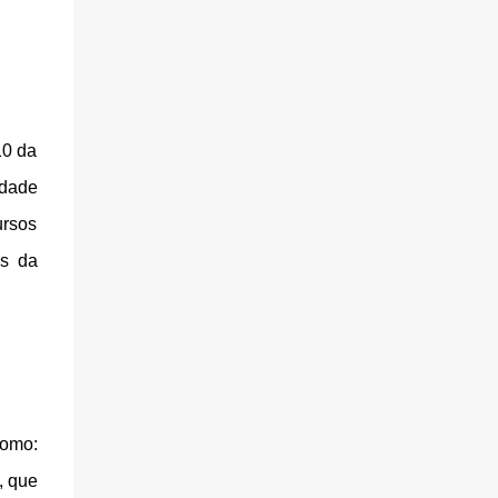
10 da
idade
ursos
as da
como:
, que