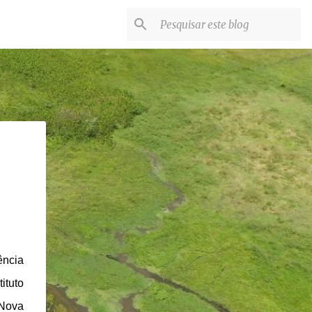
ência
ituto
 Nova