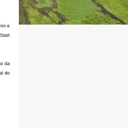
rim e
Start
to da
al do