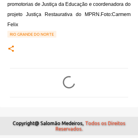
promotorias de Justiça da Educação e coordenadora do
projeto Justiça Restaurativa do MPRN.Foto:Carmem
Felix
RIO GRANDE DO NORTE
C
o
m
e
n
t
Copyright@ Salomão Medeiros,
Todos os Direitos
Reservados.
á