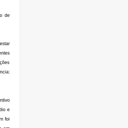
do de
estar
ntes
ações
ncia:
ntivo
dio e
m foi