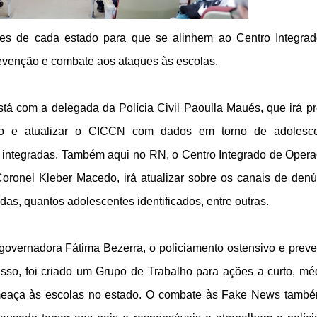
ções de cada estado para que se alinhem ao Centro Integra
venção e combate aos ataques às escolas.
tá com a delegada da Polícia Civil Paoulla Maués, que irá pr
o e atualizar o CICCN com dados em torno de adolesce
s integradas. Também aqui no RN, o Centro Integrado de Oper
oronel Kleber Macedo, irá atualizar sobre os canais de denú
as, quantos adolescentes identificados, entre outras.
governadora Fátima Bezerra, o policiamento ostensivo e preve
isso, foi criado um Grupo de Trabalho para ações a curto, mé
meaça às escolas no estado. O combate às Fake News també