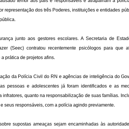
causado temor aos pais e responsáveis e atrapalham a políc
r representação dos três Poderes, instituições e entidades púb
pública.
rança junto aos gestores escolares. A Secretaria de Esta
zer (Seec) contratou recentemente psicólogos para que 
 prática de projetos afins.
ação da Polícia Civil do RN e agências de inteligência do Go
mas pessoas e adolescentes já foram identificados e as me
 infratores, quanto na responsabilização de suas famílias. Incl
s e seus responsáveis, com a polícia agindo previamente.
sobre supostas ameaças sejam encaminhadas às autoridad