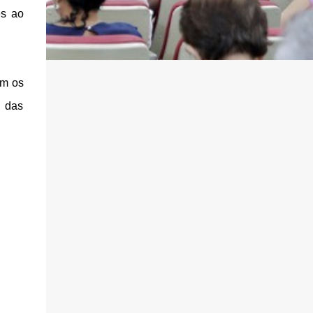
es ao
om os
 das