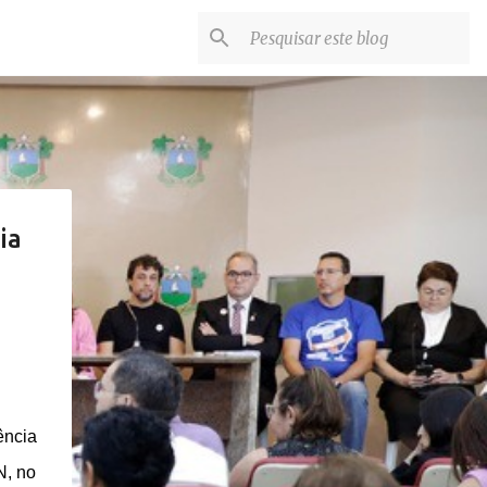
ia
ência
N, no