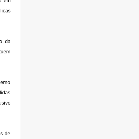
ia em
licas
do da
atuem
verno
didas
usive
es de