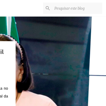
il
ga no
al da