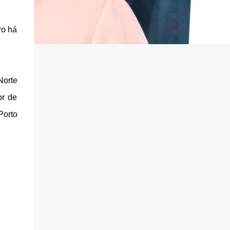
ro há
Norte
or de
Porto