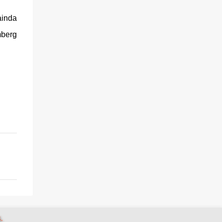
ainda
mberg
.