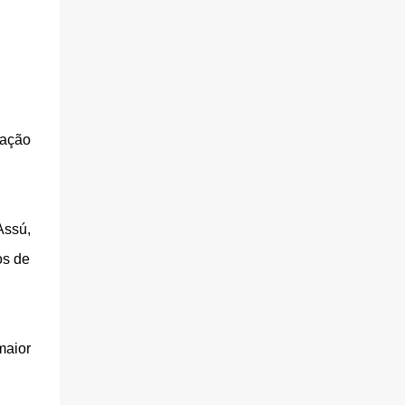
lação
Assú,
os de
maior