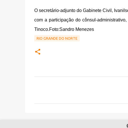
O secretário-adjunto do Gabinete Civil, Ivan
com a participação do cônsul-administrativ
Tinoco.
Foto:Sandro Menezes
RIO GRANDE DO NORTE
C
o
m
e
n
t