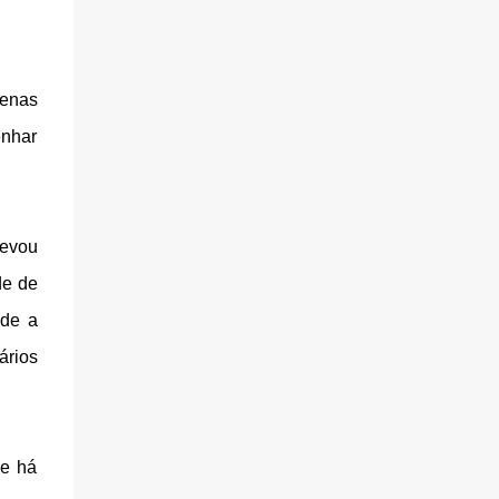
penas
enhar
levou
de de
sde a
ários
ue há