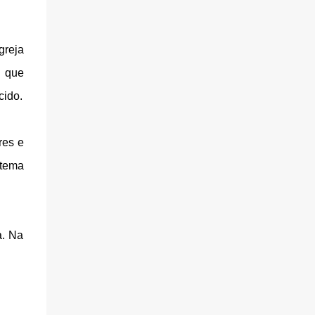
greja
, que
cido.
res e
 tema
a. Na