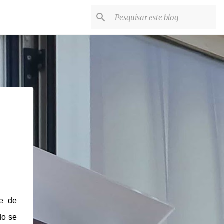
de de
do se