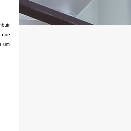
ibuir
, que
ra um