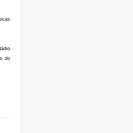
sicas
tádio
so do