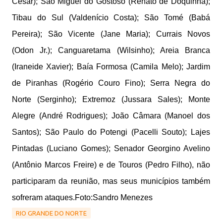
César); São Miguel do Gostoso (Renato de Doquinha);
Tibau do Sul (Valdenício Costa); São Tomé (Babá
Pereira); São Vicente (Jane Maria); Currais Novos
(Odon Jr.); Canguaretama (Wilsinho); Areia Branca
(Iraneide Xavier); Baía Formosa (Camila Melo); Jardim
de Piranhas (Rogério Couro Fino); Serra Negra do
Norte (Serginho); Extremoz (Jussara Sales); Monte
Alegre (André Rodrigues); João Câmara (Manoel dos
Santos); São Paulo do Potengi (Pacelli Souto); Lajes
Pintadas (Luciano Gomes); Senador Georgino Avelino
(Antônio Marcos Freire) e de Touros (Pedro Filho), não
participaram da reunião, mas seus municípios também
sofreram ataques.Foto:Sandro Menezes
RIO GRANDE DO NORTE