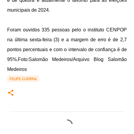
e de quebra é atualmente o favorito para as eleições
municipais de 2024.
Foram ouvidos 335 pessoas pelo o instituto CENPOP
na última sexta-feira (3) e a margem de erro é de 2,7
pontos percentuais e com o intervalo de confiança é de
95%.Foto:Salomão Medeiros/Arquivo Blog Salomão
Medeiros
FELIPE GUERRA
C
o