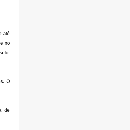
e até
ue no
setor
es. O
al de