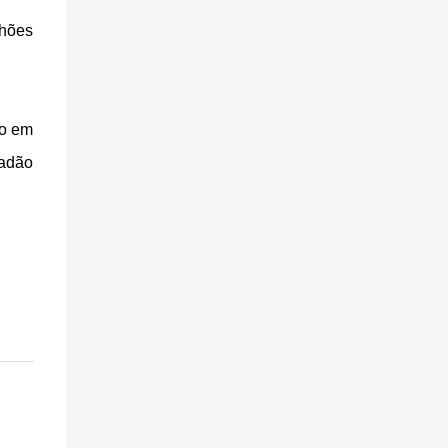
lhões
do em
tadão