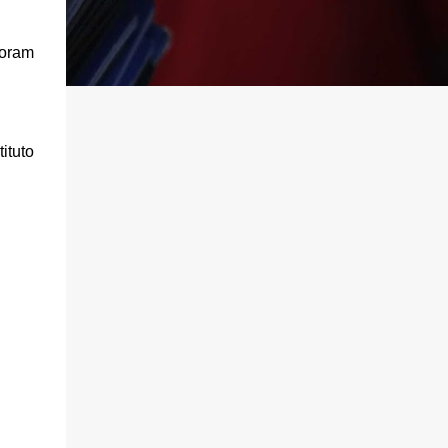
foram
ituto