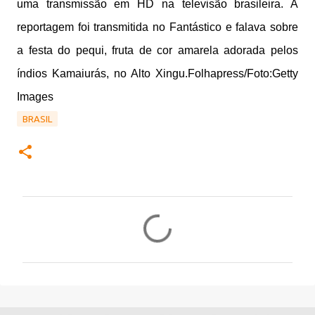
uma transmissão em HD na televisão brasileira. A
reportagem foi transmitida no Fantástico e falava sobre
a festa do pequi, fruta de cor amarela adorada pelos
índios Kamaiurás, no Alto Xingu.Folhapress/Foto:Getty
Images
BRASIL
C
o
m
e
n