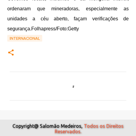
ordenaram que mineradoras, especialmente as
unidades a céu aberto, façam verificações de
segurança.Folhapress/Foto:Getty
INTERNACIONAL
C
o
m
e
n
t
Copyright@ Salomão Medeiros,
Todos os Direitos
Reservados.
á