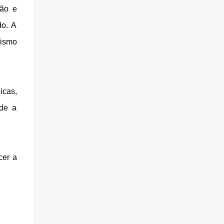
ção e
do. A
cismo
icas,
sde a
cer a