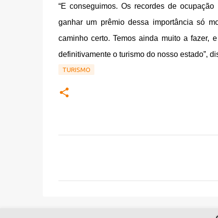
“E conseguimos. Os recordes de ocupação ho
ganhar um prêmio dessa importância só mo
caminho certo. Temos ainda muito a fazer, e
definitivamente o turismo do nosso estado”, 
TURISMO
C
o
m
e
n