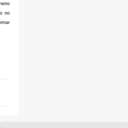
neiro
os no
ormar