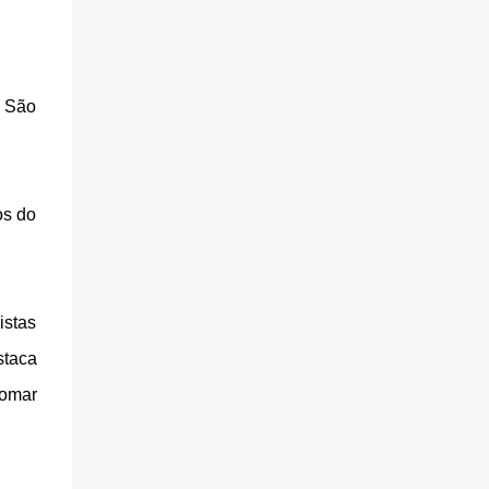
, São
os do
istas
staca
tomar