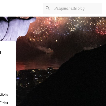
a
ilvia
Feira