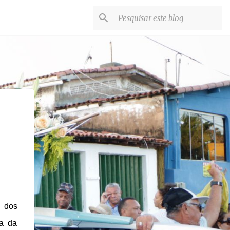
 dos
ça da