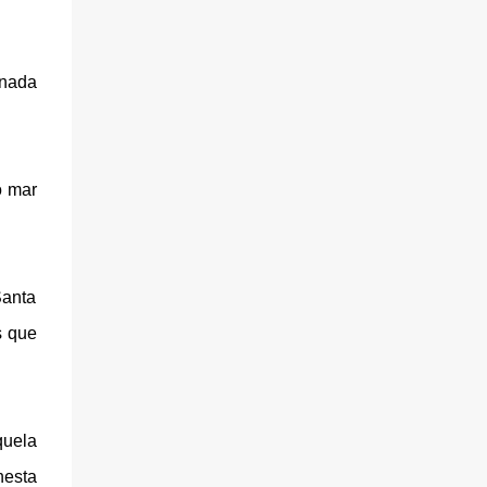
inada
o mar
Santa
s que
quela
nesta