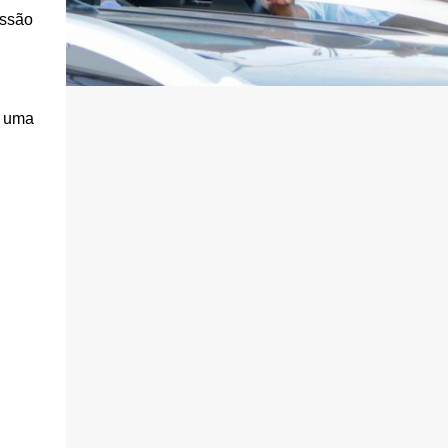
issão
e uma