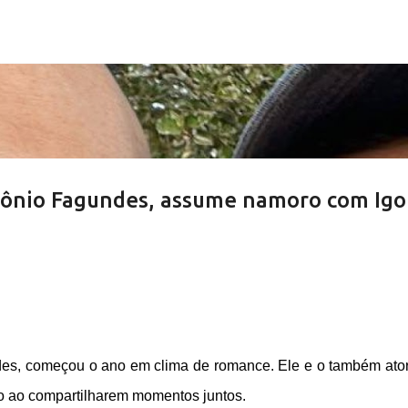
Pular para o conteúdo principal
tônio Fagundes, assume namoro com Igo
des, começou o ano em clima de romance. Ele e o também ator
co ao compartilharem momentos juntos.