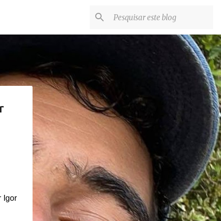
r
 Igor