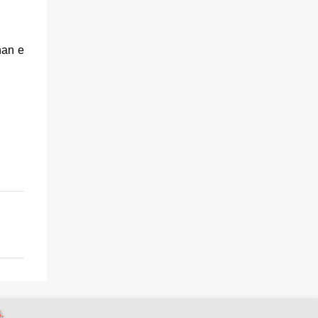
nan e
.