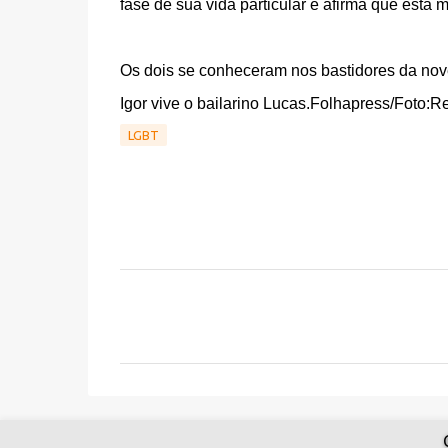
fase de sua vida particular e afirma que está m
Os dois se conheceram nos bastidores da nov
Igor vive o bailarino Lucas.Folhapress/Foto:
LGBT
C
o
m
e
n
t