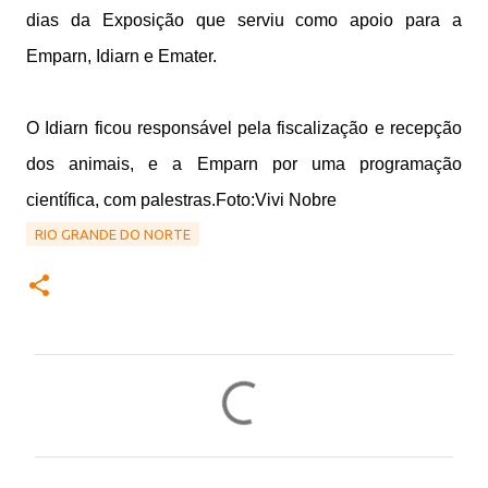
dias da Exposição que serviu como apoio para a
Emparn, Idiarn e Emater.
O Idiarn ficou responsável pela fiscalização e recepção
dos animais, e a Emparn por uma programação
científica, com palestras.Foto:Vivi Nobre
RIO GRANDE DO NORTE
C
o
m
e