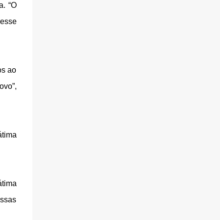
a. “O
nesse
os ao
ovo”,
átima
átima
ossas