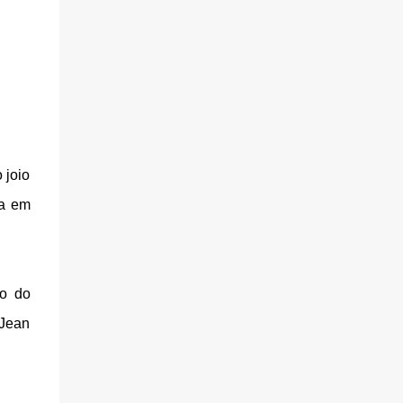
 joio
ra em
no do
 Jean