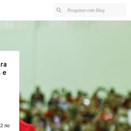
ra
 e
22 no