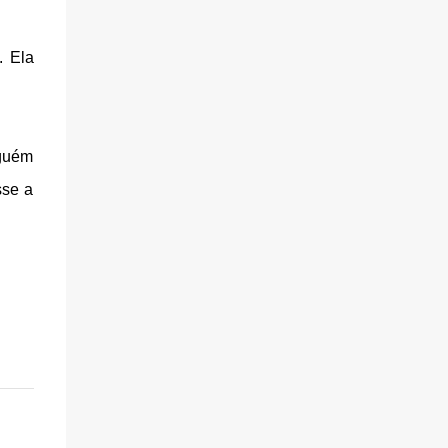
. Ela
nguém
sse a