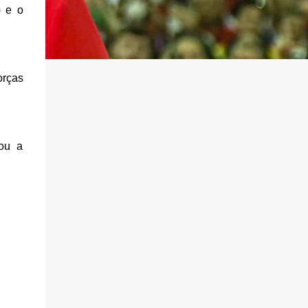
) e o
orças
rou a