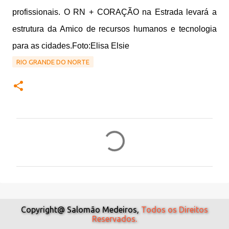
profissionais. O RN + CORAÇÃO na Estrada levará a
estrutura da Amico de recursos humanos e tecnologia
para as cidades.Foto:Elisa Elsie
RIO GRANDE DO NORTE
C
o
m
e
n
t
Copyright@ Salomão Medeiros,
Todos os Direitos
Reservados.
á