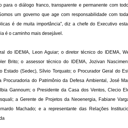
 para o diálogo franco, transparente e permanente com tod
e. Somos um governo que age com responsabilidade com tod
icas é de muita importância”, diz a chefe do Executivo esta
ia é o caminho mais desejável.
eral do IDEMA, Leon Aguiar; o diretor técnico do IDEMA, W
pler Brito; o assessor técnico do IDEMA, Jozivan Nascimen
 Estado (Sedec), Sílvio Torquato; o Procurador Geral do Es
a Procuradoria do Patrimônio da Defesa Ambiental, José Ma
lbia Gannoum; o Presidente da Casa dos Ventos, Clecio El
squali; a Gerente de Projetos da Neoenergia, Fabiane Varg
rnardo Machado; e a representante das Relações Instituci
da