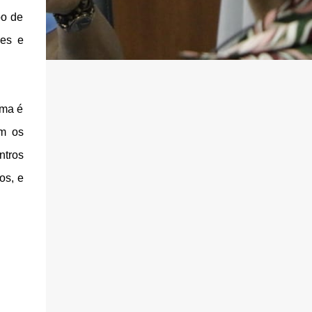
po de
ões e
ema é
ém os
ntros
os, e