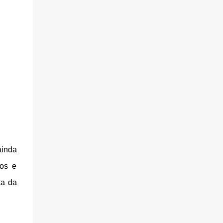
ainda
tos e
ta da