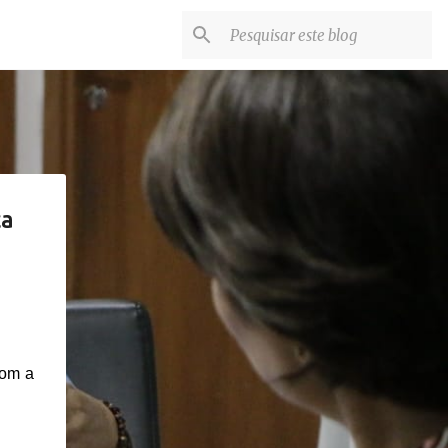
ca
com a