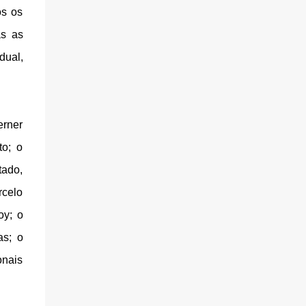
os os
as as
dual,
erner
to; o
tado,
rcelo
oy; o
as; o
onais