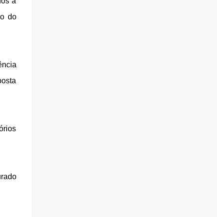
dos a
ão do
ência
posta
órios
urado