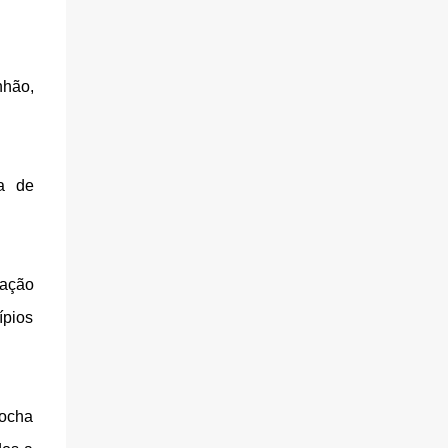
nhão,
ta de
zação
ípios
Rocha