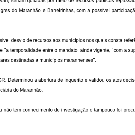
ovan) seriam quitadas por meio de recursos públicos repassa
agres do Maranhão e Barreirinhas, com a possível participaç
ível desvio de recursos aos municípios nos quais consta refer
e "a temporalidade entre o mandato, ainda vigente, "com a su
res destinadas a municípios maranhenses".
 Determinou a abertura de inquérito e validou os atos decis
ciária do Maranhão.
ou não tem conhecimento de investigação e tampouco foi proc