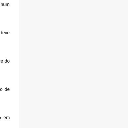
enhum
 teve
ce do
io de
o em