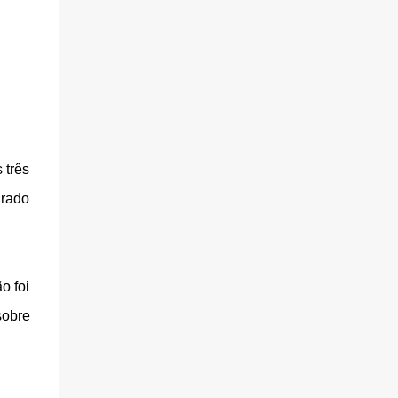
 três
grado
o foi
sobre