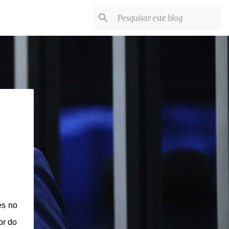
es no
or do