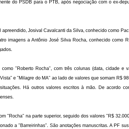
emente do PSDB para o PTB, após negociação com o ex-dep
al apreendido, Josival Cavalcanti da Silva, conhecido como Pa
atro imagens a Antônio José Silva Rocha, conhecido como 
gados.
como "Roberto Rocha", com três colunas (data, cidade e va
Vista" e "Milagre do MA" ao lado de valores que somam R$ 98
situações. Há outros valores escritos à mão. De acordo c
henses.
om "Rocha" na parte superior, seguido dos valores "R$ 32.000
cionado a "Barreirinhas". São anotações manuscritas. A PF sus