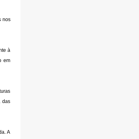
s nos
nte à
ão em
turas
a das
da. A