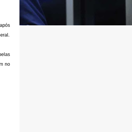
 após
eral.
belas
am no