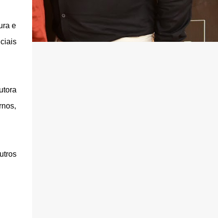
ura e
ciais
utora
rnos,
utros