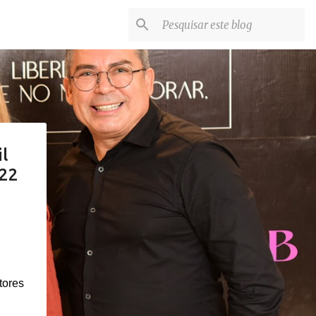
l
022
tores