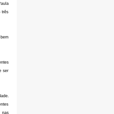
Paula
 três
, bem
entes
e ser
dade.
entes
m nas