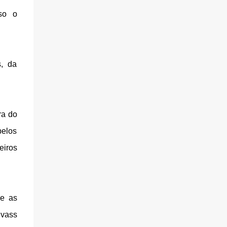
so o
s, da
ra do
belos
eiros
 e as
ivass