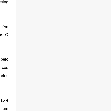
eting
ambém
as. O
 pelo
arcos
arlos
 15 e
om um