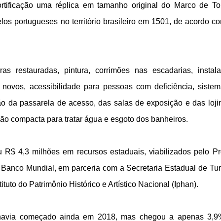
fortificação uma réplica em tamanho original do Marco de To
los portugueses no território brasileiro em 1501, de acordo c
as restauradas, pintura, corrimões nas escadarias, instal
to novos, acessibilidade para pessoas com deficiência, siste
o da passarela de acesso, das salas de exposição e das loji
ção compacta para tratar água e esgoto dos banheiros.
u R$ 4,3 milhões em recursos estaduais, viabilizados pelo Pr
Banco Mundial, em parceria com a Secretaria Estadual de Tu
stituto do Patrimônio Histórico e Artístico Nacional (Iphan).
 havia começado ainda em 2018, mas chegou a apenas 3,