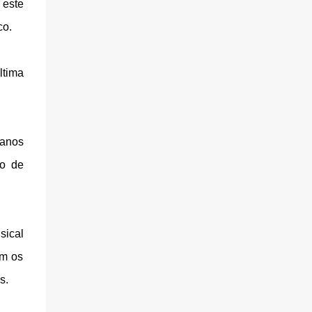
 este
co.
ltima
 anos
so de
sical
om os
s.