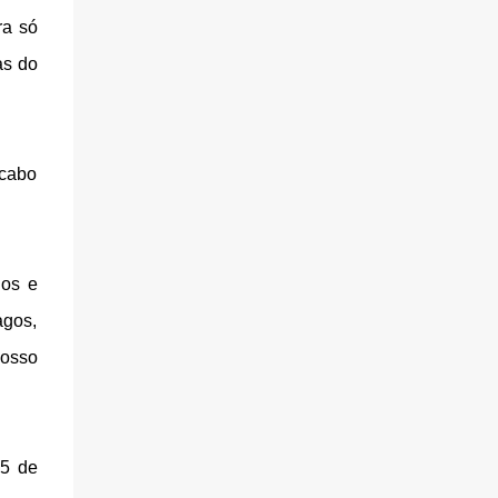
ra só
as do
 cabo
dos e
agos,
nosso
25 de