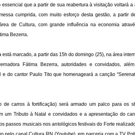
essencial que a partir de sua reabertura à visitação voltará a a
messa cumprida, com muito esforço desta gestão, a partir 
rea de Cultura, com grande influência na economia atrav
tima Bezerra.
a está marcado, a partir das 15h do domingo (25), na área inter
vernadora Fátima Bezerra, autoridades e convidados, alé
 e do cantor Paulo Tito que homenageará a canção “Serena
 de carros à fortificação) será armado um palco para os 
 um Tributo à Natal e convidados e a apresentação do can
s passos musicais nos antológicos festivais do Forte realizad
vo pelo canal Cultura RN (Youtube), em parceria com a TV Pot