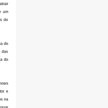
trair
de um
és do
na do
m das
ta do
shows
tor e
os na
iguar