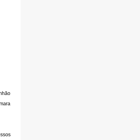
anhão
âmara
ossos