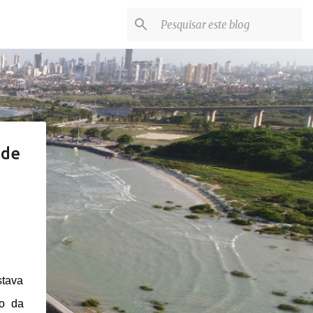
 de
stava
ão da