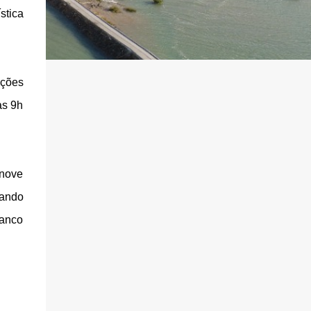
stica
ações
as 9h
 nove
zando
Banco