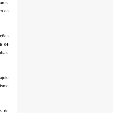
uros,
om os
ações
ma de
nhas.
ojeto
rismo
9% de