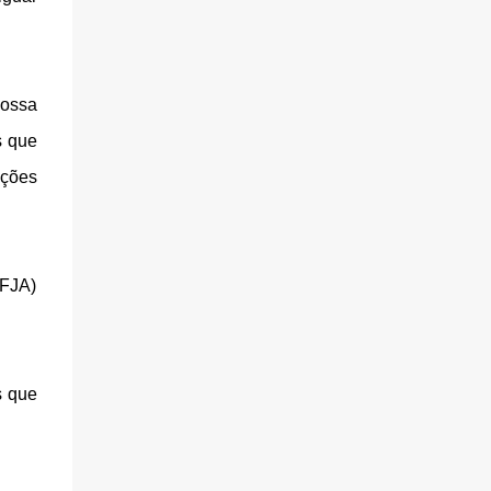
Nossa
s que
ações
(FJA)
s que